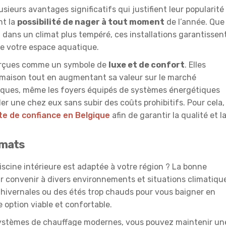
sieurs avantages significatifs qui justifient leur popularité
nt la
possibilité de nager à tout moment
de l’année. Que
u dans un climat plus tempéré, ces installations garantissen
de votre espace aquatique.
perçues comme un symbole de
luxe et de confort
. Elles
 maison tout en augmentant sa valeur sur le marché
giques, même les foyers équipés de systèmes énergétiques
r une chez eux sans subir des coûts prohibitifs. Pour cela, 
ste de confiance en Belgique
afin de garantir la qualité et l
imats
cine intérieure est adaptée à votre région ? La bonne
ur convenir à divers environnements et situations climatiqu
 hivernales ou des étés trop chauds pour vous baigner en
ne option viable et confortable.
ystèmes de chauffage modernes, vous pouvez maintenir un