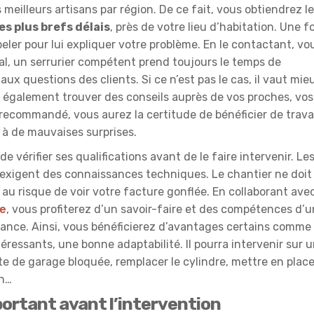
 meilleurs artisans par région. De ce fait, vous obtiendrez l
es plus brefs délais
, près de votre lieu d’habitation. Une fo
ppeler pour lui expliquer votre problème. En le contactant, vo
al, un serrurier compétent prend toujours le temps de
x questions des clients. Si ce n’est pas le cas, il vaut mie
z également trouver des conseils auprès de vos proches, vos
l recommandé, vous aurez la certitude de bénéficier de trav
e à de mauvaises surprises.
 vérifier ses qualifications avant de le faire intervenir. Le
 exigent des connaissances techniques. Le chantier ne doit
 au risque de voir votre facture gonflée. En collaborant ave
le
, vous profiterez d’un savoir-faire et des compétences d’u
rance. Ainsi, vous bénéficierez d’avantages certains comme
ntéressants, une bonne adaptabilité. Il pourra intervenir sur 
rte de garage bloquée, remplacer le cylindre, mettre en plac
on…
ortant avant l’intervention