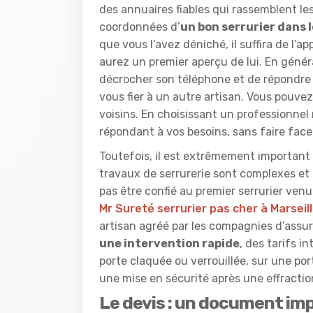
des annuaires fiables qui rassemblent les
coordonnées d’
un bon serrurier dans l
que vous l’avez déniché, il suffira de l’a
aurez un premier aperçu de lui. En génér
décrocher son téléphone et de répondre au
vous fier à un autre artisan. Vous pouve
voisins. En choisissant un professionne
répondant à vos besoins, sans faire fac
Toutefois, il est extrêmement important de
travaux de serrurerie sont complexes et
pas être confié au premier serrurier venu
Mr Sureté serrurier pas cher à Marseil
artisan agréé par les compagnies d’assu
une intervention rapide
, des tarifs i
porte claquée ou verrouillée, sur une po
une mise en sécurité après une effracti
Le devis : un document imp